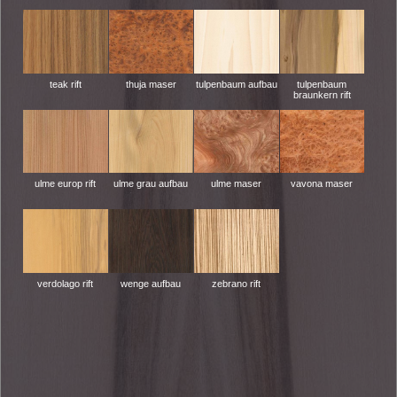
teak rift
thuja maser
tulpenbaum aufbau
tulpenbaum
braunkern rift
ulme europ rift
ulme grau aufbau
ulme maser
vavona maser
verdolago rift
wenge aufbau
zebrano rift