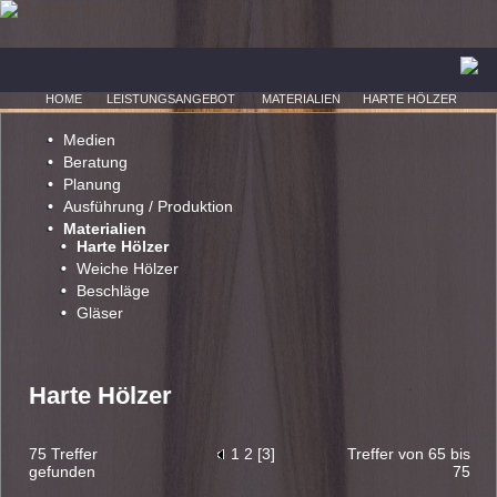
HOME
LEISTUNGSANGEBOT
MATERIALIEN
HARTE HÖLZER
Medien
Beratung
Planung
Ausführung / Produktion
Materialien
Harte Hölzer
Weiche Hölzer
Beschläge
Gläser
Harte Hölzer
75 Treffer
1
2
[
3
]
Treffer von 65 bis
gefunden
75