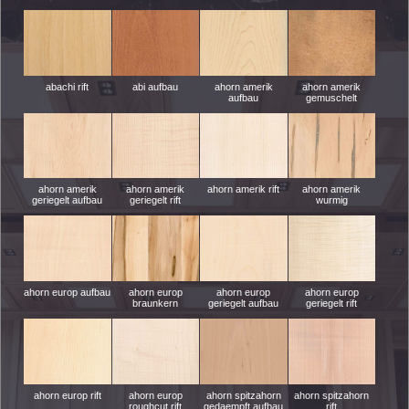
abachi rift
abi aufbau
ahorn amerik
ahorn amerik
aufbau
gemuschelt
ahorn amerik
ahorn amerik
ahorn amerik rift
ahorn amerik
geriegelt aufbau
geriegelt rift
wurmig
ahorn europ aufbau
ahorn europ
ahorn europ
ahorn europ
braunkern
geriegelt aufbau
geriegelt rift
ahorn europ rift
ahorn europ
ahorn spitzahorn
ahorn spitzahorn
roughcut rift
gedaempft aufbau
rift