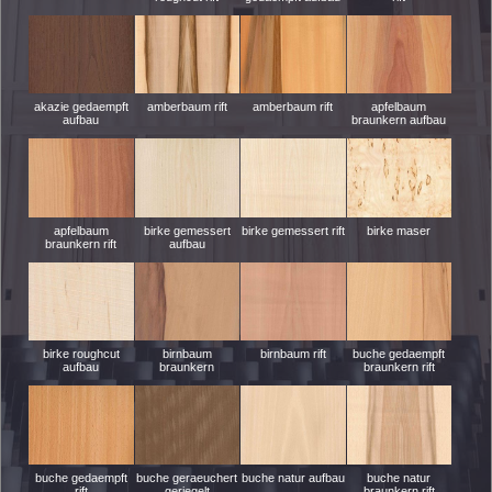
akazie gedaempft
amberbaum rift
amberbaum rift
apfelbaum
aufbau
braunkern aufbau
apfelbaum
birke gemessert
birke gemessert rift
birke maser
braunkern rift
aufbau
birke roughcut
birnbaum
birnbaum rift
buche gedaempft
aufbau
braunkern
braunkern rift
buche gedaempft
buche geraeuchert
buche natur aufbau
buche natur
rift
geriegelt
braunkern rift