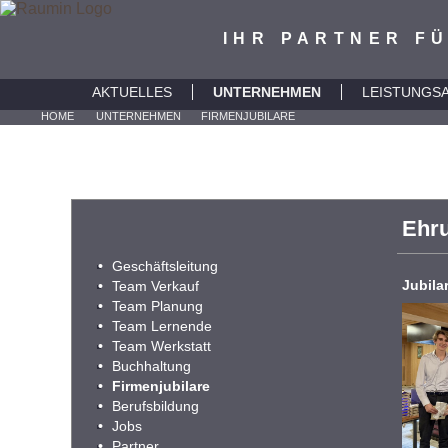
IHR PARTNER F
AKTUELLES
UNTERNEHMEN
LEISTUNGS
HOME
UNTERNEHMEN
FIRMENJUBILARE
Geschäftsleitung
Team Verkauf
Team Planung
Team Lernende
Team Werkstatt
Buchhaltung
Firmenjubilare
Berufsbildung
Jobs
Partner
Links
Medien
Beratung
Planung
Ausführung / Pr
Materialien
Ehru
Geschäftsleitung
Jubila
Team Verkauf
Team Planung
Team Lernende
Team Werkstatt
Buchhaltung
Firmenjubilare
Berufsbildung
Jobs
Partner