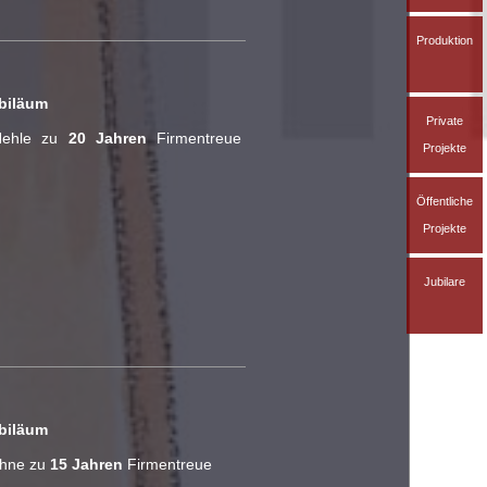
Produktion
ubiläum
Private
Hehle zu
20
Jahren
Firmentreue
Projekte
Öffentliche
Projekte
Jubilare
ubiläum
ühne zu
15
Jahren
Firmentreue