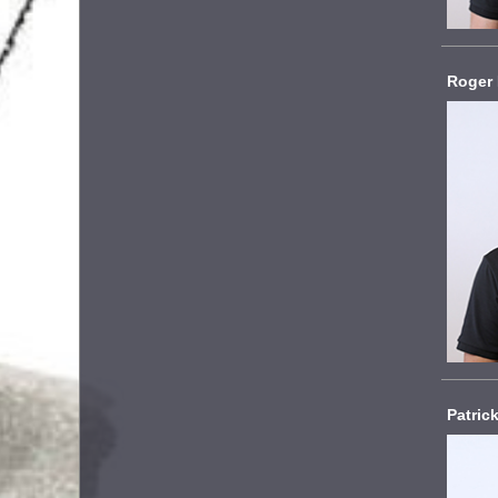
Roger 
Patric