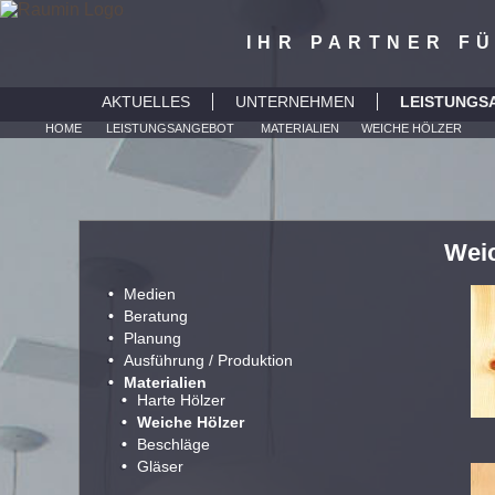
IHR PARTNER F
AKTUELLES
UNTERNEHMEN
LEISTUNGS
HOME
LEISTUNGSANGEBOT
MATERIALIEN
WEICHE HÖLZER
Geschäftsleitung
Team Verkauf
Team Planung
Team Lernende
Team Werkstatt
Buchhaltung
Firmenjubilare
Berufsbildung
Jobs
Partner
Links
Medien
Beratung
Planung
Ausführung / Pr
Materialien
Weic
Medien
Beratung
Planung
Ausführung / Produktion
Materialien
Harte Hölzer
Weiche Hölzer
Beschläge
Gläser