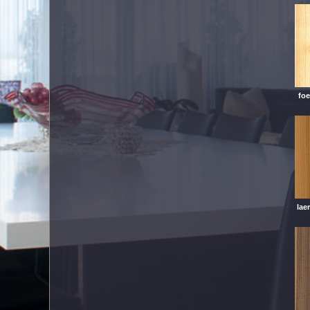
foe
lae