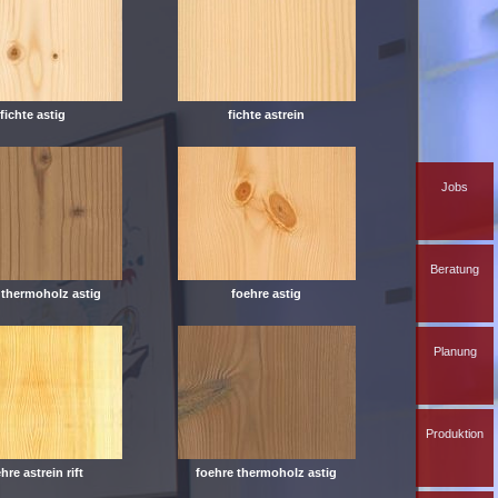
fichte astig
fichte astrein
Jobs
Beratung
e thermoholz astig
foehre astig
Planung
Produktion
hre astrein rift
foehre thermoholz astig