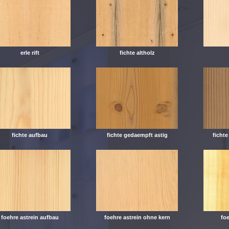
erle rift
fichte altholz
fichte aufbau
fichte gedaempft astig
ficht
foehre astrein aufbau
foehre astrein ohne kern
foe