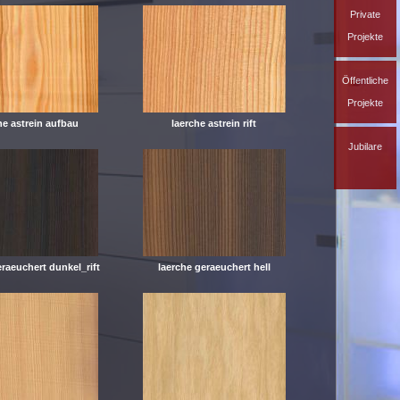
Private
Projekte
Öffentliche
Projekte
he astrein aufbau
laerche astrein rift
Jubilare
eraeuchert dunkel_rift
laerche geraeuchert hell