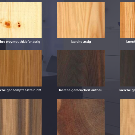
hre weymouthkiefer astig
laerche astig
laerc
rche gedaempft astrein rift
laerche geraeuchert aufbau
laerche g